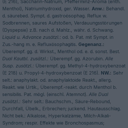
(E 216), Saccharin-Natrium, Pfefferminz-Aroma (enth.
Menthol), Natriumhydroxid, ger. Wasser.
Anw.:
Behandl.
d. säurebed. Sympt. d. gastroösophag. Reflux w.
Sodbrennen, saures Aufstoßen, Verdauungsstörungen
(Dyspepsie) z.B. nach d. Mahlz., währ. d. Schwang.
Liquid u. Advance zusätzl.
: od. b. Pat. mit Sympt. in
Zus.-hang m. e. Refluxösophagitis.
Gegenanz.:
Überempf. gg. d. Wirkst., Menthol od. e. d. sonst. Best.
Dual
Kautbl. zusätzl.:
Überempf. gg. Azorubin.
Alle
Susp. zusätzl.:
Überempf. gg. Methyl-4-hydroxybenzoat
(E 218) u. Propyl-4-hydroxybenzoat (E 216).
NW.:
Sehr
selt.: anaphylakt. od. anaphylaktoide Reakt., allerg.
Reakt. wie Urtik., Überempf.-reakt. durch Menthol b.
sensibilis. Pat. mögl. (einschl. Atemnot).
Alle
Dual
zusätzl.:
Sehr selt.: Bauchschm., Säure-Rebound,
Durchfall, Übelk., Erbrechen; juckend. Hautausschlag.
Nicht bek.: Alkalose, Hyperkalzämie, Milch-Alkali-
Syndrom; respir. Effekte wie Bronchospasmus;