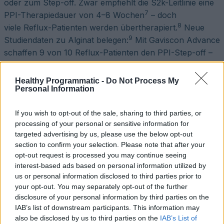
oder zum Step-off. Zwar empfiehlt die S2k-Leitlinie eine
7
PPI-Therapiedauer von 4–8 Wochen
– doch
8
viele Reflux-Patienten werden übertherapiert.
Neue
9
Studiendaten zu Alginat belegen:
Mit Gaviscon Advance
schaffen 9 von 10 Reflux-Patienten den PPI-Step-off –
leitliniengerecht und wirksam. So kann eine PPI-
Übertherapie durch effektive
Healthy Programmatic -
Do Not Process My
Personal Information
Symptomkontrolle verhindert werden.
If you wish to opt-out of the sale, sharing to third parties, or
processing of your personal or sensitive information for
targeted advertising by us, please use the below opt-out
section to confirm your selection. Please note that after your
Alginat ist nicht gleich Alginat
opt-out request is processed you may continue seeing
interest-based ads based on personal information utilized by
Gaviscon ist das einzige zugelassene Arzneimittel mit
us or personal information disclosed to third parties prior to
Alginat gegen Reflux. In der aktualisierten S2k-Leitlinie
your opt-out. You may separately opt-out of the further
zur gastroösophagealen Refluxkrankheit und
disclosure of your personal information by third parties on the
eosinophilen Ösophagitis wird die Evidenzlage zu
IAB’s list of downstream participants. This information may
Alginaten überwiegend auf Basis von Studien mit
also be disclosed by us to third parties on the
IAB’s List of