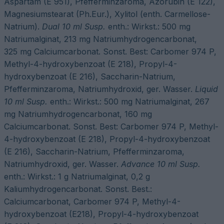
Aspartam (E 951), Pfefferminzaroma, Azorubin (E 122),
Magnesiumstearat (Ph.Eur.), Xylitol (enth. Carmellose-
Natrium).
Dual 10
ml Susp.
enth.: Wirkst.: 500 mg
Natriumalginat, 213 mg Natriumhydrogencarbonat,
325 mg Calciumcarbonat. Sonst. Best: Carbomer 974 P,
Methyl-4-hydroxybenzoat (E 218), Propyl-4-
hydroxybenzoat (E 216), Saccharin-Natrium,
Pfefferminzaroma, Natriumhydroxid, ger. Wasser.
Liquid
10 ml Susp.
enth.: Wirkst.: 500 mg Natriumalginat, 267
mg Natriumhydrogencarbonat, 160 mg
Calciumcarbonat. Sonst. Best: Carbomer 974 P, Methyl-
4-hydroxybenzoat (E 218), Propyl-4-hydroxybenzoat
(E 216), Saccharin-Natrium, Pfefferminzaroma,
Natriumhydroxid, ger. Wasser.
Advance
10
ml Susp.
enth.: Wirkst.: 1 g Natriumalginat, 0,2 g
Kaliumhydrogencarbonat. Sonst. Best.:
Calciumcarbonat, Carbomer 974 P, Methyl-4-
hydroxybenzoat (E218), Propyl-4-hydroxy­benzoat