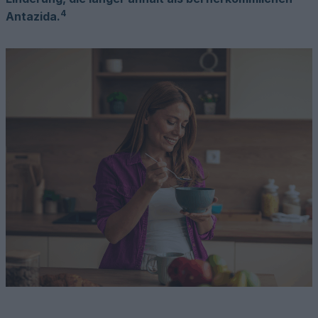
4
Antazida.