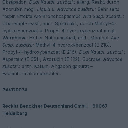
Obstipation.
Dual Kautbl. zusätzl.:
allerg. Reakt. durch
Azorubin mögl.
Liquid u. Advance zusätzl.:
Sehr selt.:
respir. Effekte wie Bronchospasmus.
Alle
Susp. zusätzl.:
Überempf.-reakt., auch Spätreakt., durch Methyl-4-
hydroxybenzoat u. Propyl-4-hydroxybenzoat mögl.
Warnhinw.:
Hoher Natriumgehalt, enth. Menthol.
Alle
Susp. zusätzl.:
Methyl-4-hydroxybenzoat (E 218),
Propyl-4-hydroxybenzoat (E 216)
. Dual
Kautbl. zusätzl.:
Aspartam (E 951), Azorubin (E 122), Sucrose.
Advance
zusätzl.
: enth. Kalium. Angaben gekürzt –
Fachinformation beachten.
GAVD0074
Reckitt Benckiser Deutschland GmbH – 69067
Heidelberg