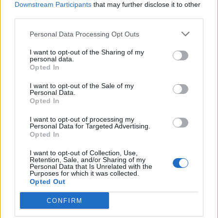
Gaviscon bewertet. Die umfangreiche Datenbasis
Downstream Participants
that may further disclose it to other
third parties.
spiegelt sich in mehr als 40 wissenschaftlichen Studien
wider, die die Wirksamkeit und Sicherheit von Gaviscon
Personal Data Processing Opt Outs
7
untersucht haben.
I want to opt-out of the Sharing of my
personal data.
Opted In
* Ohne positive Familienanamnese für Malignome des
oberen Verdauungstrakts und ohne Risikofaktoren für
I want to opt-out of the Sale of my
Personal Data.
Komplikationen.
Opted In
I want to opt-out of processing my
Personal Data for Targeted Advertising.
Opted In
I want to opt-out of Collection, Use,
Retention, Sale, and/or Sharing of my
Personal Data that Is Unrelated with the
Purposes for which it was collected.
Referenzen
Opted Out
1. Gaviscon Dual ist das meistverkaufte Produkt im
CONFIRM
Sortiment. Nielsen-Absatzdaten YTD WE 26/12/2020.
2. Leiman, D. A. et al. Diseases of the Esophagus.