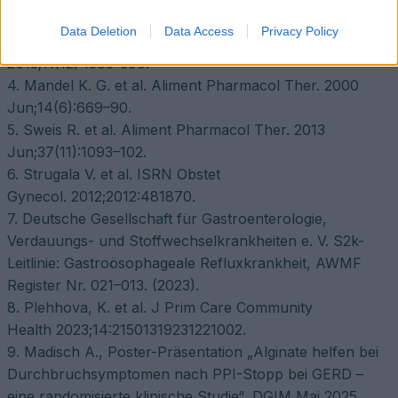
2017;30:1–9
Data Deletion
Data Access
Privacy Policy
3. Rohof W. O. et al. Clin Gastroenterol Hepatol.
2013;11(12):1585-e90.
4. Mandel K. G. et al. Aliment Pharmacol Ther. 2000
Jun;14(6):669–90.
5. Sweis R. et al. Aliment Pharmacol Ther. 2013
Jun;37(11):1093–102.
6. Strugala V. et al. ISRN Obstet
Gynecol. 2012;2012:481870.
7. Deutsche Gesellschaft für Gastroenterologie,
Verdauungs- und Stoffwechselkrankheiten e. V. S2k-
Leitlinie: Gastroösophageale Refluxkrankheit, AWMF
Register Nr. 021–013. (2023).
8. Plehhova, K. et al. J Prim Care Community
Health 2023;14:21501319231221002.
9. Madisch A., Poster-Präsentation „Alginate helfen bei
Durchbruchsymptomen nach PPI-Stopp bei GERD –
eine randomisierte klinische Studie“, DGIM Mai 2025